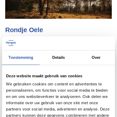
Rondje Oele
Wandelen in Oele is altijd een goed idee!
Het rondje
Oele is een afwisselende wandeling
van 4,6 km. De
Toestemming
Details
Over
route start bij rustpunt Erve Geurts en brengt je door
de landelijke omgeving in en rond Oele.
Deze website maakt gebruik van cookies
We gebruiken cookies om content en advertenties te
personaliseren, om functies voor social media te bieden
en om ons websiteverkeer te analyseren. Ook delen we
informatie over uw gebruik van onze site met onze
partners voor social media, adverteren en analyse. Deze
partners kunnen deze gegevens combineren met andere