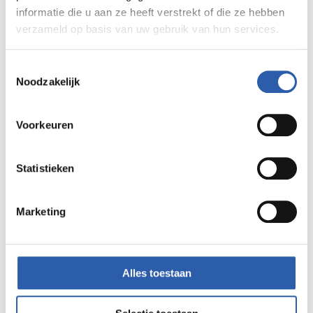
informatie die u aan ze heeft verstrekt of die ze hebben
verzameld op basis van uw gebruik van hun services.
Toestemmingsselectie
Noodzakelijk
Rondje Hengelo
Voorkeuren
Hou je wel van een uitdaging?
Dat is het rondje
Hengelo zeker
!
Met deze route van 41 km wandel je
Statistieken
rondom Hengelo door het buitengebied, langs water,
woonwijken, weilanden en oude wegen. Een prachtige
Marketing
route!
Alles toestaan